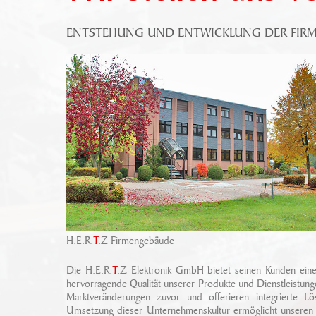
ENTSTEHUNG UND ENTWICKLUNG DER FIRMA
H.E.R.
T
.Z Firmengebäude
Die H.E.R.
T
.Z Elektronik GmbH bietet seinen Kunden eine 
hervorragende Qualität unserer Produkte und Dienstleistu
Marktveränderungen zuvor und offerieren integrierte L
Umsetzung dieser Unternehmenskultur ermöglicht unseren K