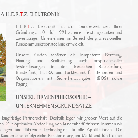
 H.E.R.
T
.Z ELEKTRONIK
H.E.R.
T
.Z Elektronik hat sich bundesweit seit Ihrer
Gründung am 01. Juli 1991 zu einem leistungsstarken und
zuverlässigen Unternehmen im Bereich der professionellen
Funkkommunikationstechnik entwickelt.
Unsere Kunden schätzen die kompetente Beratung,
Planung und Realisierung auch anspruchsvoller
Systemlösungen in den Bereichen Betriebsfunk,
Bündelfunk, TETRA und Funktechnik für Behörden und
Organisationen mit Sicherheitsaufgaben (BOS) sowie
Paging.
UNSERE FIRMENPHILOSOPHIE –
UNTERNEHMENSGRUNDSÄTZE
langfristige Partnerschaft. Deshalb legen wir großen Wert auf die
ngen. Zur optimalen Abdeckung von Kundenbedürfnissen kommen wir
ösungen und führende Technologien für alle Applikationen. Die
unden eine erfolgreiche Positionierung am Markt und führt daher