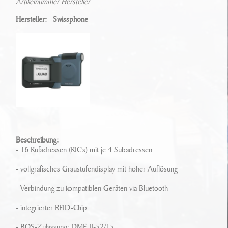
Artikelnummer Hersteller
Ansprechpartner
Sonderfahrzeugbau
Technikarchiv
Hersteller: Swissphone
Stellenangebote
Leistungen
Wichtige Links
Referenzen
Eigenentwicklungen
Geschichte
Zubehör
Standort/ Anfahrt
Beschreibung:
- 16 Rufadressen (RIC's) mit je 4 Subadressen
- vollgrafisches Graustufendisplay mit hoher Auflösung
- Verbindung zu kompatiblen Geräten via Bluetooth
- integrierter RFID-Chip
- BOS-Zulassung: DME II-52/15