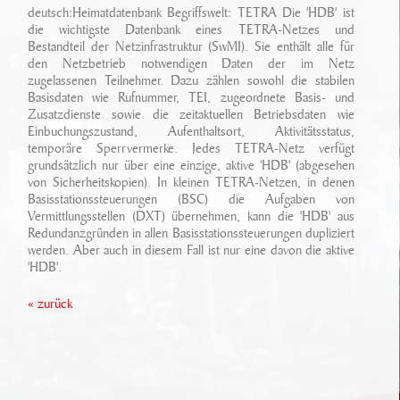
Ansprechpartner
deutsch:Heimatdatenbank Begriffswelt: TETRA Die 'HDB' ist
Sonderfahrzeugbau
Technikarchiv
die wichtigste Datenbank eines TETRA-Netzes und
Bestandteil der Netzinfrastruktur (SwMI). Sie enthält alle für
Stellenangebote
Leistungen
den Netzbetrieb notwendigen Daten der im Netz
Wichtige Links
zugelassenen Teilnehmer. Dazu zählen sowohl die stabilen
Referenzen
Eigenentwicklungen
Basisdaten wie Rufnummer, TEI, zugeordnete Basis- und
Zusatzdienste sowie die zeitaktuellen Betriebsdaten wie
Einbuchungszustand, Aufenthaltsort, Aktivitätsstatus,
Geschichte
Zubehör
temporäre Sperrvermerke. Jedes TETRA-Netz verfügt
grundsätzlich nur über eine einzige, aktive 'HDB' (abgesehen
Standort/ Anfahrt
von Sicherheitskopien). In kleinen TETRA-Netzen, in denen
Basisstationssteuerungen (BSC) die Aufgaben von
Vermittlungsstellen (DXT) übernehmen, kann die 'HDB' aus
Redundanzgründen in allen Basisstationssteuerungen dupliziert
werden. Aber auch in diesem Fall ist nur eine davon die aktive
'HDB'.
« zurück