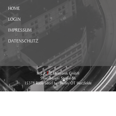
HOME
LOGIN
IMPRESSUM
DATENSCHUTZ
H.E.R.
T
.Z Elektronik GmbH
Strausberger Straße 8h
15378 Rüdersdorf bei Berlin/ OT Herzfelde
Tel.: +49 (0) 33434 - 766 - 0
Fax: +49 (0) 33434 - 766 - 76
E-Mail:
info@hertz-elektronik.de
IMPRESSUM