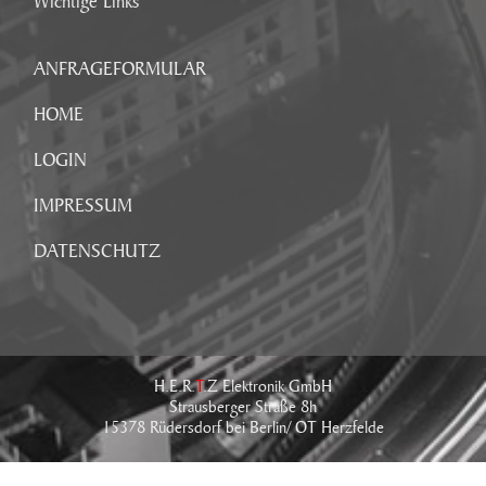
Wichtige Links
ANFRAGEFORMULAR
HOME
LOGIN
IMPRESSUM
DATENSCHUTZ
H.E.R.
T
.Z Elektronik GmbH
Strausberger Straße 8h
15378 Rüdersdorf bei Berlin/ OT Herzfelde
Tel.: +49 (0) 33434 - 766 - 0