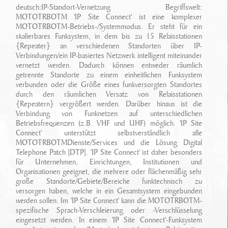
Ansprechpartner
deutsch:IP-Standort-Vernetzung Begriffswelt:
Sonderfahrzeugbau
Technikarchiv
MOTOTRBOTM 'IP Site Connect' ist eine komplexer
MOTOTRBOTM-Betriebs-/Systemmodus. Er steht für ein
Stellenangebote
Leistungen
skalierbares Funksystem, in dem bis zu 15 Relaisstationen
Wichtige Links
{Repeater} an verschiedenen Standorten über IP-
Referenzen
Eigenentwicklungen
Verbindungen/ein IP-basiertes Netzwerk intelligent miteinander
vernetzt werden. Dadurch können entweder räumlich
getrennte Standorte zu einem einheitlichen Funksystem
Geschichte
Zubehör
verbunden oder die Größe eines funkversorgten Standortes
durch den räumlichen Versatz von Relaisstationen
Standort/ Anfahrt
{Repeatern} vergrößert werden. Darüber hinaus ist die
Verbindung von Funknetzen auf unterschiedlichen
Betriebsfrequenzen (z.B. VHF und UHF) möglich. 'IP Site
Connect' unterstützt selbstverständlich alle
MOTOTRBOTMDienste/Services und die Lösung Digital
Telephone Patch [DTP]. 'IP Site Connect' ist daher besonders
für Unternehmen, Einrichtungen, Institutionen und
Organisationen geeignet, die mehrere oder flächenmäßig sehr
große Standorte/Gebiete/Bereiche funktechnisch zu
versorgen haben, welche in ein Gesamtsystem eingebunden
werden sollen. Im 'IP Site Connect' kann die MOTOTRBOTM-
spezifische Sprach-Verschleierung oder -Verschlüsselung
eingesetzt werden. In einem 'IP Site Connect'-Funksystem