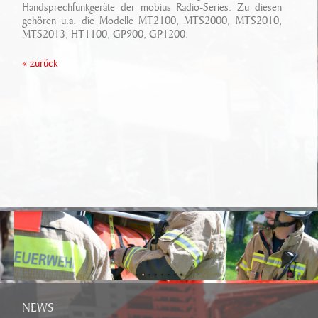
Ansprechpartner
Handsprechfunkgeräte der mobius Radio-Series. Zu diesen
Sonderfahrzeugbau
gehören u.a. die Modelle MT2100, MTS2000, MTS2010,
Technikarchiv
MTS2013, HT1100, GP900, GP1200.
Stellenangebote
Leistungen
Wichtige Links
« zurück
Referenzen
Eigenentwicklungen
Geschichte
Zubehör
Standort/ Anfahrt
NEWS