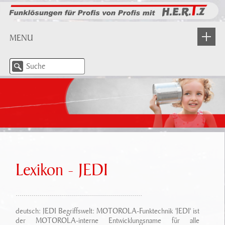
MENU
NEWS
WIR STELLEN UNS VOR
Über H.E.R.T.Z
PRODUKTE
H.E.R.T.Z In Aktion
Industrie
PARTNER
Leistungsangebot
BOS-Funk
Lexikon - JEDI
DOWNLOAD/ INFO
Beratung/ Planung
Meldefunkempfänger
...............................................................
Dokumente
LOGIN
Unser Service
IP Anwendungen/ Applikationen
deutsch: JEDI Begriffswelt: MOTOROLA-Funktechnik 'JEDI' ist
Lexikon
der MOTOROLA-interne Entwicklungsname für alle
KONTAKT