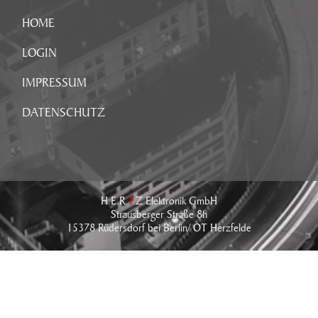
HOME
LOGIN
IMPRESSUM
DATENSCHUTZ
H.E.R.
T
.Z Elektronik GmbH
Strausberger Straße 8h
15378 Rüdersdorf bei Berlin/ OT Herzfelde
Tel.: +49 (0) 33434 - 766 - 0
Fax: +49 (0) 33434 - 766 - 76
E-Mail:
info@hertz-elektronik.de
IMPRESSUM