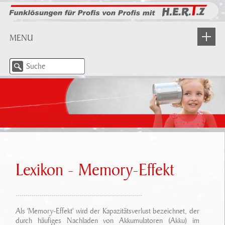
MENU
NEWS
WIR STELLEN UNS VOR
Über H.E.R.T.Z
PRODUKTE
H.E.R.T.Z In Aktion
Industrie
PARTNER
Leistungsangebot
BOS-Funk
Lexikon - Memory-Effekt
DOWNLOAD/ INFO
Beratung/ Planung
Meldefunkempfänger
...............................................................
Dokumente
LOGIN
Unser Service
IP Anwendungen/ Applikationen
Als 'Memory-Effekt' wird der Kapazitätsverlust bezeichnet, der
Lexikon
durch häufiges Nachladen von Akkumulatoren (Akku) im
KONTAKT