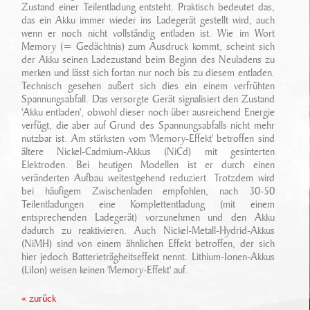
Ansprechpartner
Zustand einer Teilentladung entsteht. Praktisch bedeutet das,
Sonderfahrzeugbau
das ein Akku immer wieder ins Ladegerät gestellt wird, auch
Technikarchiv
wenn er noch nicht vollständig entladen ist. Wie im Wort
Stellenangebote
Leistungen
Memory (= Gedächtnis) zum Ausdruck kommt, scheint sich
Wichtige Links
der Akku seinen Ladezustand beim Beginn des Neuladens zu
Referenzen
merken und lässt sich fortan nur noch bis zu diesem entladen.
Eigenentwicklungen
Technisch gesehen außert sich dies ein einem verfrühten
Spannungsabfall. Das versorgte Gerät signalisiert den Zustand
Geschichte
Zubehör
'Akku entladen', obwohl dieser noch über ausreichend Energie
verfügt, die aber auf Grund des Spannungsabfalls nicht mehr
Standort/ Anfahrt
nutzbar ist. Am stärksten vom 'Memory-Effekt' betroffen sind
ältere Nickel-Cadmium-Akkus (NiCd) mit gesinterten
Elektroden. Bei heutigen Modellen ist er durch einen
veränderten Aufbau weitestgehend reduziert. Trotzdem wird
bei häufigem Zwischenladen empfohlen, nach 30-50
Teilentladungen eine Komplettentladung (mit einem
entsprechenden Ladegerät) vorzunehmen und den Akku
dadurch zu reaktivieren. Auch Nickel-Metall-Hydrid-Akkus
(NiMH) sind von einem ähnlichen Effekt betroffen, der sich
hier jedoch Batterieträgheitseffekt nennt. Lithium-Ionen-Akkus
(LiIon) weisen keinen 'Memory-Effekt' auf.
« zurück