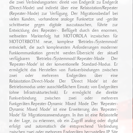
die zwei Verbindungsarten: direkt von Endgerät zu Endgerät
(Direct-Mode) und indirekt über eine Relaisstation/Repeater
(Repeater-Mode) zur Verfügung. Der Migrationsbedarf bei
vielen Kunden, vorhandene analoge Funknetze und -geräte
schrittweise gegen digitale auszutauschen, führte zur
Entwicklung des Repeater-. Beflügelt durch den enormen,
weltweiten Markterfolg hat MOTOROLA inzwischen für
MOTOTRBOTM neue, komplexe 'Betriebs-/Systemmodi'
entwickelt, die auch komplexesten Anforderungen moderner
Funkkommunikation gerecht werden.Übersicht der aktuell
verfügbaren 'Betriebs-/Systemmodi':Repeater-Mode Der
'Repeater-Mode' ist der konventionelle Standard-Modus. Er
ermöglicht das Herstellen von Funkverbindungen zwischen
zwei oder mehreren Endgeräten über eine
Relaisstation.Direct-Mode Der 'Direct Mode' ist der
Betriebsmodus unter ausschließlichem Einsatz von Endgeräten
(ohne Infrastrukturtechnik). Er ermöglicht die direkte
Funkverbindung zwischen zwei oder mehreren
Funkgeräten.Repeater-Dynamic Mixed Mode Der 'Repeater-
Dynamic Mixed Mode' ist eine Erweiterung des 'Repeater-
Mode' für Migrationsanwendungen. In ihm ist eine Relaisstelle
in der Lage, zu erkennen, ob ein Zugriff analog oder digital
erfolgt und automatisch die entsprechend Verbindung
zwischen zwei oder mehreren Endgeräten herzustellen.IP Site