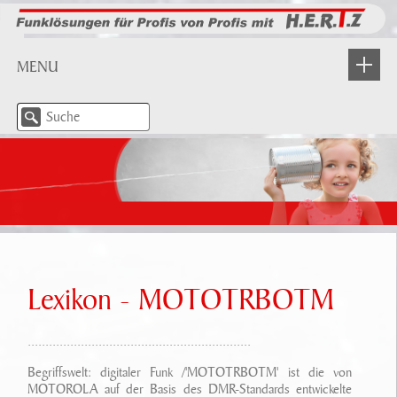
MENU
NEWS
WIR STELLEN UNS VOR
Über H.E.R.T.Z
PRODUKTE
H.E.R.T.Z In Aktion
Industrie
PARTNER
Leistungsangebot
BOS-Funk
Lexikon - MOTOTRBOTM
DOWNLOAD/ INFO
Beratung/ Planung
Meldefunkempfänger
...............................................................
Dokumente
LOGIN
Unser Service
IP Anwendungen/ Applikationen
Begriffswelt: digitaler Funk /'MOTOTRBOTM' ist die von
Lexikon
MOTOROLA auf der Basis des DMR-Standards entwickelte
KONTAKT