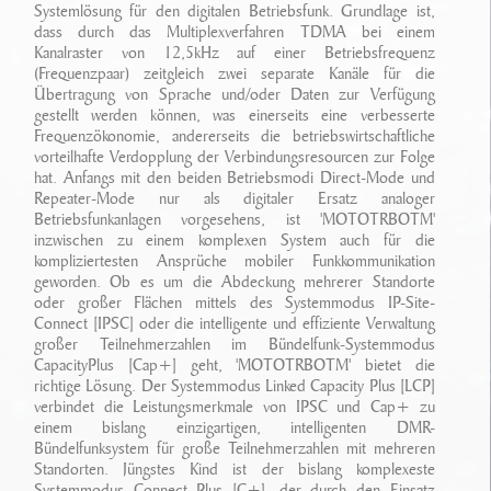
Ansprechpartner
Systemlösung für den digitalen Betriebsfunk. Grundlage ist,
Sonderfahrzeugbau
dass durch das Multiplexverfahren TDMA bei einem
Technikarchiv
Kanalraster von 12,5kHz auf einer Betriebsfrequenz
Stellenangebote
Leistungen
(Frequenzpaar) zeitgleich zwei separate Kanäle für die
Wichtige Links
Übertragung von Sprache und/oder Daten zur Verfügung
Referenzen
gestellt werden können, was einerseits eine verbesserte
Eigenentwicklungen
Frequenzökonomie, andererseits die betriebswirtschaftliche
vorteilhafte Verdopplung der Verbindungsresourcen zur Folge
Geschichte
Zubehör
hat. Anfangs mit den beiden Betriebsmodi Direct-Mode und
Repeater-Mode nur als digitaler Ersatz analoger
Standort/ Anfahrt
Betriebsfunkanlagen vorgesehens, ist 'MOTOTRBOTM'
inzwischen zu einem komplexen System auch für die
kompliziertesten Ansprüche mobiler Funkkommunikation
geworden. Ob es um die Abdeckung mehrerer Standorte
oder großer Flächen mittels des Systemmodus IP-Site-
Connect [IPSC] oder die intelligente und effiziente Verwaltung
großer Teilnehmerzahlen im Bündelfunk-Systemmodus
CapacityPlus [Cap+] geht, 'MOTOTRBOTM' bietet die
richtige Lösung. Der Systemmodus Linked Capacity Plus [LCP]
verbindet die Leistungsmerkmale von IPSC und Cap+ zu
einem bislang einzigartigen, intelligenten DMR-
Bündelfunksystem für große Teilnehmerzahlen mit mehreren
Standorten. Jüngstes Kind ist der bislang komplexeste
Systemmodus Connect Plus [C+], der durch den Einsatz