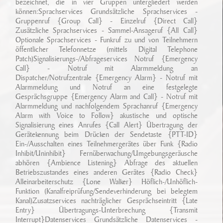
bezeichnet, die in vier Gruppen untergliedert werden
können:Sprachservices Grundsätzliche Sprachservices -
Gruppenruf {Group Call} - Einzelruf {Direct Call}
Zusätzliche Sprachservices - Sammel-Ansageruf {All Call}
Optionale Sprachservices - Funkruf zu und von Teilnehmern
öffentlicher Telefonnetze (mittels Digital Telephone
Patch)Signalisierungs-/Abfrageservices Notruf {Emergency
Call} - Notruf mit Alarmmeldung an
Dispatcher/Notrufzentrale {Emergency Alarm} - Notruf mit
Alarmmeldung und Notruf an eine festgelegte
Gesprächsgruppe {Emergency Alarm and Call} - Notruf mit
Alarmmeldung und nachfolgendem Sprachanruf {Emergency
Alarm with Voice to Follow} akustische und optische
Signalisierung eines Anrufes {Call Alert} Übertragung der
Gerätekennung beim Drücken der Sendetaste {PTT-ID}
Ein-/Ausschalten eines Teilnehmergerätes über Funk {Radio
Inhibit/Uninhibit} Fernüberwachung/Umgebungsgeräusche
abhören {Ambience Listening} Abfrage des aktuellen
Betriebszustandes eines anderen Gerätes {Radio Check}
Alleinarbeiterschutz {Lone Walker} Höflich-/Unhöflich-
Funktion (Kanalfreiprüfung/Sendeverhinderung bei belegtem
Kanal)Zusatzservices nachträglicher Gesprächseintritt {Late
Entry} Übertragungs-Unterbrechung {Transmit
Interrupt}Datenservices Grundsätzliche Datenservices -