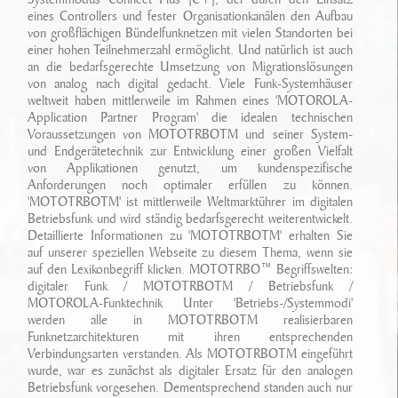
eines Controllers und fester Organisationkanälen den Aufbau
von großflächigen Bündelfunknetzen mit vielen Standorten bei
einer hohen Teilnehmerzahl ermöglicht. Und natürlich ist auch
an die bedarfsgerechte Umsetzung von Migrationslösungen
von analog nach digital gedacht. Viele Funk-Systemhäuser
weltweit haben mittlerweile im Rahmen eines 'MOTOROLA-
Application Partner Program' die idealen technischen
Voraussetzungen von MOTOTRBOTM und seiner System-
und Endgerätetechnik zur Entwicklung einer großen Vielfalt
von Applikationen genutzt, um kundenspezifische
Anforderungen noch optimaler erfüllen zu können.
'MOTOTRBOTM' ist mittlerweile Weltmarktührer im digitalen
Betriebsfunk und wird ständig bedarfsgerecht weiterentwickelt.
Detaillierte Informationen zu 'MOTOTRBOTM' erhalten Sie
auf unserer speziellen Webseite zu diesem Thema, wenn sie
auf den Lexikonbegriff klicken. MOTOTRBO™ Begriffswelten:
digitaler Funk / MOTOTRBOTM / Betriebsfunk /
MOTOROLA-Funktechnik Unter 'Betriebs-/Systemmodi'
werden alle in MOTOTRBOTM realisierbaren
Funknetzarchitekturen mit ihren entsprechenden
Verbindungsarten verstanden. Als MOTOTRBOTM eingeführt
wurde, war es zunächst als digitaler Ersatz für den analogen
Betriebsfunk vorgesehen. Dementsprechend standen auch nur