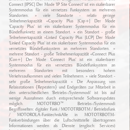
Connect [IPSC] Der Mode 'IP Site Connect' ist ein skalierbarer
Systemmodus für ein vernetzes Funksystem an mehreren
Standorten. » viele Standorte - relativ geringe
Teilnehmerkapazität «Capacity Plus [Cap+] Der Mode
'Capacity Plus' ist ein skalierbarer Systemmodus für ein
Bündelfunknetz an einem Standort. » ein Standort - große
Teilnehmerkapazität «Linked Capacity Plus [LCP] Der Mode
'Linked Capacity Plus' ist ein skalierbarer Systemmodus für ein
vernetztes Bündelfunksystem an mehreren Standorten. »
mehrere Standort - große Teilnehmerkapazität «Connect Plus
[Con+] Der Mode 'Connect Plus' ist ein skalierbarer
Systemmodus für ein vernetztes Bündelfunksystem an
mehreren Standorten mit besonders hohem
Verkehrsaufkommen und vielen Teilnehmern. » viele Standort -
sehr große Teilnehmerkapazität « Die Anpassung von
Relaisstationen {Repeatern} und Endgeräten zur Mitarbeit in
den unterschiedlichen 'Betriebs-/Systemmodi' ist bis auf
wenige Ausnahmen durch entsprechende Softwareupdates
möglich. MOTOTRBO™ Betriebs-/Systemmodi
Begriffswelten: digitaler Funk / MOTOTRBOTM / Betriebsfunk
/ MOTOROLA-FunktechnikAlle in MOTOTRBOTM-
Funkverbindungen über die Luftschnittstelle übertragenen
Informationen werden als Dienste (englisch: Services)