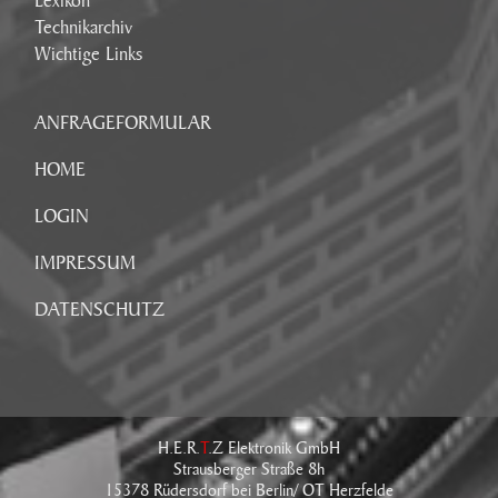
Lexikon
Technikarchiv
Wichtige Links
ANFRAGEFORMULAR
HOME
LOGIN
IMPRESSUM
DATENSCHUTZ
H.E.R.
T
.Z Elektronik GmbH
Strausberger Straße 8h
15378 Rüdersdorf bei Berlin/ OT Herzfelde