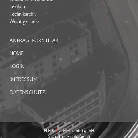
Lexikon
Technikarchiv
Wichtige Links
ANFRAGEFORMULAR
HOME
LOGIN
IMPRESSUM
DATENSCHUTZ
H.E.R.
T
.Z Elektronik GmbH
Strausberger Straße 8h