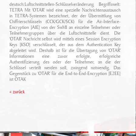
Ansprechpartner
deutsch:Luftschnittstellen-Schlüsselveränderung Begriffswelt:
Sonderfahrzeugbau
Technikarchiv
TETRA Mit 'OTAR' wird eine spezielle Nachrichtenaustausch
in TETRA-Systemen bezeichnet, der der Übermittlung von
Stellenangebote
Leistungen
Chiffrierschlüsseln (CCK/GCK/SCK) für die Air-Interface-
Wichtige Links
Encryption [AIE] von der SwMI an einzelne Teilnehmer oder
Referenzen
Eigenentwicklungen
Teilnehmergruppen über die Luftschnittstelle dient. Die
'OTAR' Nachricht selbst wird mittels eines Session Encryption
Keys [KSO] verschlüsselt, der aus dem Authentication Key
Geschichte
Zubehör
abgeleitet wird. Deshalb ist für die Übertagung von 'OTAR'
Informationen eine zuvor erfolgte, erfolgreiche
Standort/ Anfahrt
Authentifizierung des oder der Teilnehmer, an die der
Schlüssel verteilt werden soll, zwingend notwendig. Das
Gegenstück zu 'OTAR' für die End-to-End-Encryption [E2EE]
ist OTAK
« zurück