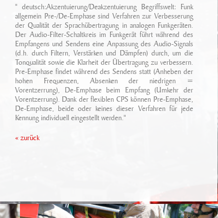
Ansprechpartner
" deutsch:Akzentuierung/Deakzentuierung Begriffswelt: Funk
Sonderfahrzeugbau
Technikarchiv
allgemein Pre-/De-Emphase sind Verfahren zur Verbesserung
der Qualität der Sprachübertragung in analogen Funkgeräten.
Stellenangebote
Leistungen
Der Audio-Filter-Schaltkreis im Funkgerät führt während des
Wichtige Links
Empfangens und Sendens eine Anpassung des Audio-Signals
Referenzen
Eigenentwicklungen
(d.h. durch Filtern, Verstärken und Dämpfen) durch, um die
Tonqualität sowie die Klarheit der Übertragung zu verbessern.
Pre-Emphase findet während des Sendens statt (Anheben der
Geschichte
Zubehör
hohen Frequenzen, Absenken der niedrigen =
Vorentzerrung), De-Emphase beim Empfang (Umkehr der
Standort/ Anfahrt
Vorentzerrung). Dank der flexiblen CPS können Pre-Emphase,
De-Emphase, beide oder keines dieser Verfahren für jede
Kennung individuell eingestellt werden."
« zurück