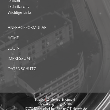
Lexikon
Technikarchiv
Wichtige Links
ANFRAGEFORMULAR
HOME
LOGIN
IMPRESSUM
DATENSCHUTZ
H.E.R.
T
.Z Elektronik GmbH
Strausberger Straße 8h
15378 Rüdersdorf bei Berlin/ OT Herzfelde