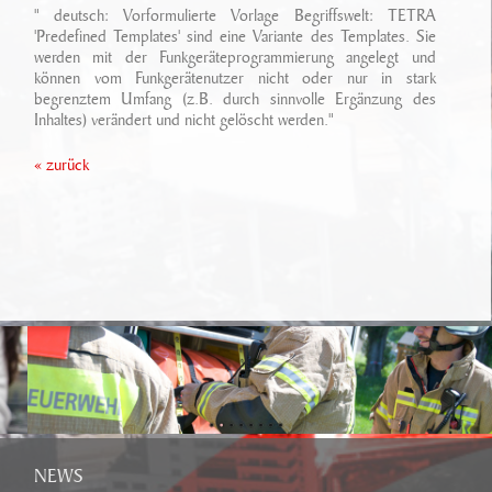
Ansprechpartner
" deutsch: Vorformulierte Vorlage Begriffswelt: TETRA
Sonderfahrzeugbau
Technikarchiv
'Predefined Templates' sind eine Variante des Templates. Sie
werden mit der Funkgeräteprogrammierung angelegt und
Stellenangebote
Leistungen
können vom Funkgerätenutzer nicht oder nur in stark
Wichtige Links
begrenztem Umfang (z.B. durch sinnvolle Ergänzung des
Referenzen
Eigenentwicklungen
Inhaltes) verändert und nicht gelöscht werden."
Geschichte
« zurück
Zubehör
Standort/ Anfahrt
NEWS