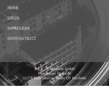
HOME
LOGIN
IMPRESSUM
DATENSCHUTZ
H.E.R.
T
.Z Elektronik GmbH
Strausberger Straße 8h
15378 Rüdersdorf bei Berlin/ OT Herzfelde
Tel.: +49 (0) 33434 - 766 - 0
Fax: +49 (0) 33434 - 766 - 76
E-Mail:
info@hertz-elektronik.de
IMPRESSUM