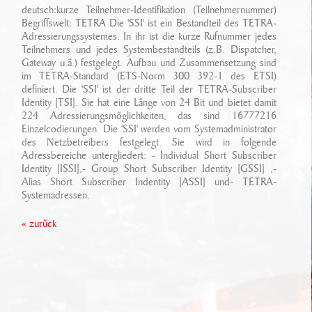
Ansprechpartner
deutsch:kurze Teilnehmer-Identifikation (Teilnehmernummer)
Sonderfahrzeugbau
Technikarchiv
Begriffswelt: TETRA Die 'SSI' ist ein Bestandteil des TETRA-
Adressierungssystemes. In ihr ist die kurze Rufnummer jedes
Stellenangebote
Leistungen
Teilnehmers und jedes Systembestandteils (z.B. Dispatcher,
Wichtige Links
Gateway u.ä.) festgelegt. Aufbau und Zusammensetzung sind
Referenzen
Eigenentwicklungen
im TETRA-Standard (ETS-Norm 300 392-1 des ETSI)
definiert. Die 'SSI' ist der dritte Teil der TETRA-Subscriber
Identity [TSI]. Sie hat eine Länge von 24 Bit und bietet damit
Geschichte
Zubehör
224 Adressierungsmöglichkeiten, das sind 16777216
Einzelcodierungen. Die 'SSI' werden vom Systemadministrator
Standort/ Anfahrt
des Netzbetreibers festgelegt. Sie wird in folgende
Adressbereiche untergliedert: - Individual Short Subscriber
Identity [ISSI],- Group Short Subscriber Identity [GSSI] ,-
Alias Short Subscriber Indentity [ASSI] und- TETRA-
Systemadressen.
« zurück