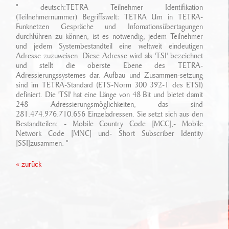
Ansprechpartner
" deutsch:TETRA Teilnehmer Identifikation
Sonderfahrzeugbau
Technikarchiv
(Teilnehmernummer) Begriffswelt: TETRA Um in TETRA-
Funknetzen Gespräche und Infomationsübertagungen
Stellenangebote
Leistungen
durchführen zu können, ist es notwendig, jedem Teilnehmer
Wichtige Links
und jedem Systembestandteil eine weltweit eindeutigen
Referenzen
Eigenentwicklungen
Adresse zuzuweisen. Diese Adresse wird als 'TSI' bezeichnet
und stellt die oberste Ebene des TETRA-
Adressierungssystemes dar. Aufbau und Zusammen-setzung
Geschichte
Zubehör
sind im TETRA-Standard (ETS-Norm 300 392-1 des ETSI)
definiert. Die 'TSI' hat eine Länge von 48 Bit und bietet damit
Standort/ Anfahrt
248 Adressierungsmöglichkeiten, das sind
281.474.976.710.656 Einzeladressen. Sie setzt sich aus den
Bestandteilen: - Mobile Country Code [MCC],- Mobile
Network Code [MNC] und- Short Subscriber Identity
[SSI]zusammen. "
« zurück