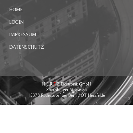
HOME
LOGIN
IMPRESSUM
DATENSCHUTZ
H.E.R.
T
.Z Elektronik GmbH
Strausberger Straße 8h
15378 Rüdersdorf bei Berlin/ OT Herzfelde
Tel.: +49 (0) 33434 - 766 - 0
Fax: +49 (0) 33434 - 766 - 76
E-Mail:
info@hertz-elektronik.de
IMPRESSUM