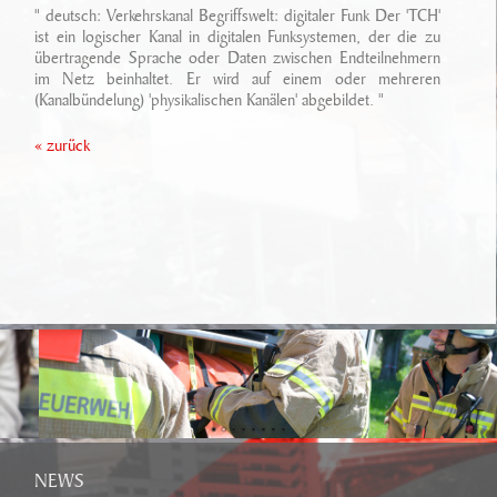
Ansprechpartner
" deutsch: Verkehrskanal Begriffswelt: digitaler Funk Der 'TCH'
Sonderfahrzeugbau
Technikarchiv
ist ein logischer Kanal in digitalen Funksystemen, der die zu
übertragende Sprache oder Daten zwischen Endteilnehmern
Stellenangebote
Leistungen
im Netz beinhaltet. Er wird auf einem oder mehreren
Wichtige Links
(Kanalbündelung) 'physikalischen Kanälen' abgebildet. "
Referenzen
Eigenentwicklungen
« zurück
Geschichte
Zubehör
Standort/ Anfahrt
NEWS