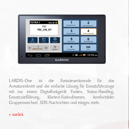
Ansprechpartner
Sonderfahrzeugbau
Technikarchiv
Stellenangebote
Leistungen
Wichtige Links
Referenzen
Eigenentwicklungen
Geschichte
Zubehör
Standort/ Anfahrt
LARDIS-One ist die Funksteuerkonsole für das
Armaturenbrett und die einfache Lösung für Einsatzfahrzeuge
mit nur einem Digitalfunkgerät: Funken, Status-Handling,
Einsatzzielführung, Klartext-Funkrufnamen, komfortabler
Gruppenwechsel, SDS-Nachrichten und einiges mehr.
« zurück