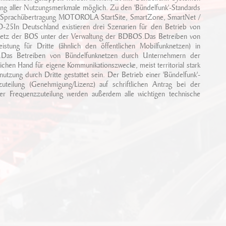
tung aller Nutzungsmerkmale möglich. Zu den 'Bündelfunk'-Standards
oger Sprachübertragung MOTOROLA StartSite, SmartZone, SmartNet /
25In Deutschland existieren drei Szenarien für den Betrieb von
knetz der BOS unter der Verwaltung der BDBOS.Das Betreiben von
istung für Dritte (ähnlich den öffentlichen Mobilfunknetzen) in
ger.Das Betreiben von Bündelfunknetzen durch Unternehmern der
lichen Hand für eigene Kommunikationszwecke, meist territorial stark
utzung durch Dritte gestattet sein. Der Betrieb einer 'Bündelfunk'-
teilung (Genehmigung/Lizenz) auf schriftlichen Antrag bei der
der Frequenzzuteilung werden außerdem alle wichtigen technische