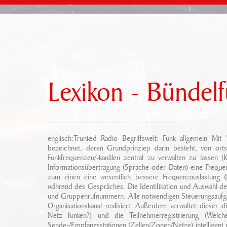
Lexikon - Bündel
...............................................................
englisch:Trunked Radio Begriffswelt: Funk allgemein Mit
bezeichnet, deren Grundprinziep darin besteht, von ort
Funkfrequenzen/-kanälen zentral zu verwalten zu lassen (
Informationsübertragung (Sprache oder Daten) eine Frequenz
zum einen eine wesentlich bessere Frequenzauslastung 
während des Gespräches. Die Identifikation und Auswahl de
und Gruppenrufnummern. Alle notwendigen Steuerungsaufga
Organisationskanal realisiert. Außerdem verwaltet dieser
Netz funken?) und die Teilnehmerregistrierung (Welc
Sende-/Empfangsstationen (Zellen/Zonen/Netze) intelligent 