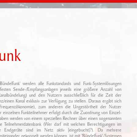
funk
 'Bündelfunk' werden alle Funkstandards und Funk-Systemlösungen
sfesten Sende-/Empfangsanlagen jeweils eine größere Anzahl von
Kanalbündelung) und den Nutzern ausschließlich für die Zeit der
/einen Kanal exklusiv zur Verfügung zu stellen. Daraus ergibt sich
(Frequenzökonomie), zum anderen die Ungestörtheit der Nutzer
r einzelnen Funkteilnehmer erfolgt durch die Zuordnung von Einzel-
ben werden von einem speziellen Rechner über einen sogenannten
 die Teilnehmerdatenbank (Wer darf mit welchen Berechtigungen im
he Endgeräte sind im Netz aktiv [eingebucht]?). Da mehrere
miteinander gekoppelt werden können, ist mit 'Bündelfunk'-Systemen