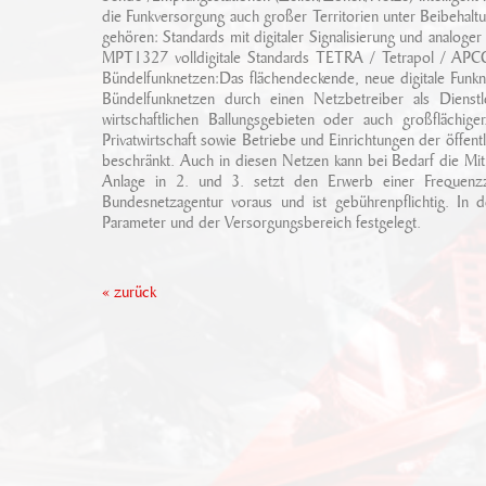
die Funkversorgung auch großer Territorien unter Beibehal
gehören: Standards mit digitaler Signalisierung und anal
MPT1327 volldigitale Standards TETRA / Tetrapol / APCO-
Bündelfunknetzen:Das flächendeckende, neue digitale Fun
Bündelfunknetzen durch einen Netzbetreiber als Dienstle
wirtschaftlichen Ballungsgebieten oder auch großflächi
Privatwirtschaft sowie Betriebe und Einrichtungen der öffent
beschränkt. Auch in diesen Netzen kann bei Bedarf die Mitn
Anlage in 2. und 3. setzt den Erwerb einer Frequenzzu
Bundesnetzagentur voraus und ist gebührenpflichtig. In 
Parameter und der Versorgungsbereich festgelegt.
« zurück