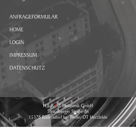
ANFRAGEFORMULAR
HOME
LOGIN
IMPRESSUM
DATENSCHUTZ
H.E.R.
T
.Z Elektronik GmbH
Strausberger Straße 8h
15378 Rüdersdorf bei Berlin/ OT Herzfelde
Tel.: +49 (0) 33434 - 766 - 0
Fax: +49 (0) 33434 - 766 - 76