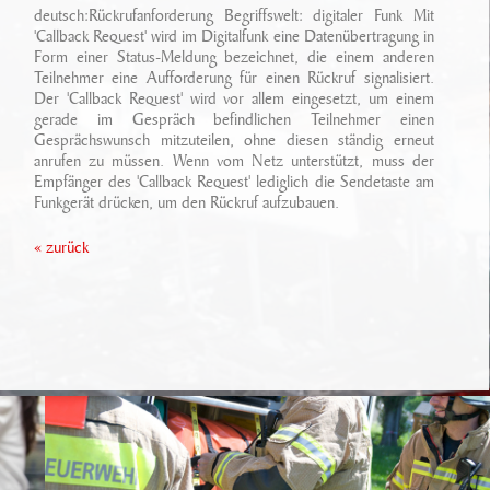
Ansprechpartner
deutsch:Rückrufanforderung Begriffswelt: digitaler Funk Mit
Sonderfahrzeugbau
Technikarchiv
'Callback Request' wird im Digitalfunk eine Datenübertragung in
Form einer Status-Meldung bezeichnet, die einem anderen
Stellenangebote
Leistungen
Teilnehmer eine Aufforderung für einen Rückruf signalisiert.
Wichtige Links
Der 'Callback Request' wird vor allem eingesetzt, um einem
Referenzen
Eigenentwicklungen
gerade im Gespräch befindlichen Teilnehmer einen
Gesprächswunsch mitzuteilen, ohne diesen ständig erneut
anrufen zu müssen. Wenn vom Netz unterstützt, muss der
Geschichte
Zubehör
Empfänger des 'Callback Request' lediglich die Sendetaste am
Funkgerät drücken, um den Rückruf aufzubauen.
Standort/ Anfahrt
« zurück