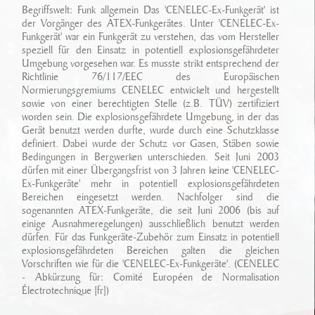
Ansprechpartner
Begriffswelt: Funk allgemein Das 'CENELEC-Ex-Funkgerät' ist
Sonderfahrzeugbau
Technikarchiv
der Vorgänger des ATEX-Funkgerätes. Unter 'CENELEC-Ex-
Funkgerät' war ein Funkgerät zu verstehen, das vom Hersteller
Stellenangebote
Leistungen
speziell für den Einsatz in potentiell explosionsgefährdeter
Wichtige Links
Umgebung vorgesehen war. Es musste strikt entsprechend der
Referenzen
Eigenentwicklungen
Richtlinie 76/117/EEC des Europäischen
Normierungsgremiums CENELEC entwickelt und hergestellt
sowie von einer berechtigten Stelle (z.B. TÜV) zertifiziert
Geschichte
Zubehör
worden sein. Die explosionsgefährdete Umgebung, in der das
Gerät benutzt werden durfte, wurde durch eine Schutzklasse
Standort/ Anfahrt
definiert. Dabei wurde der Schutz vor Gasen, Stäben sowie
Bedingungen in Bergwerken unterschieden. Seit Juni 2003
dürfen mit einer Übergangsfrist von 3 Jahren keine 'CENELEC-
Ex-Funkgeräte' mehr in potentiell explosionsgefährdeten
Bereichen eingesetzt werden. Nachfolger sind die
sogenannten ATEX-Funkgeräte, die seit Juni 2006 (bis auf
einige Ausnahmeregelungen) ausschließlich benutzt werden
dürfen. Für das Funkgeräte-Zubehör zum Einsatz in potentiell
explosionsgefährdeten Bereichen galten die gleichen
Vorschriften wie für die 'CENELEC-Ex-Funkgeräte'. (CENELEC
- Abkürzung für: Comité Européen de Normalisation
Électrotechnique [fr])