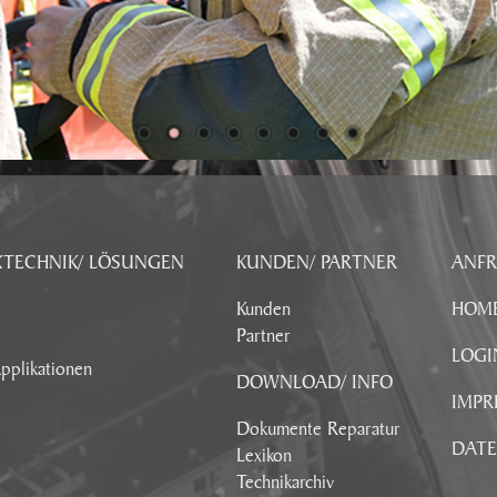
KTECHNIK/ LÖSUNGEN
KUNDEN/ PARTNER
ANF
Kunden
HOM
Partner
LOGI
pplikationen
DOWNLOAD/ INFO
IMPR
Dokumente Reparatur
DAT
Lexikon
Technikarchiv