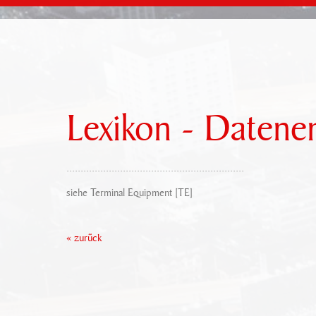
Lexikon - Datene
...............................................................
siehe Terminal Equipment [TE]
« zurück