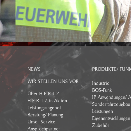
NEWS
PRODUKTE/ FUN
WIR STELLEN UNS VOR
Industrie
BOS-Funk
Über H.E.R.T.Z
IP Anwendungen/ A
H.E.R.T.Z in Aktion
Sonderfahrzeugbau
Leistungsangebot
Leistungen
Beratung/ Planung
Eigenentwicklungen
Unser Service
Zubehör
Ansprechpartner