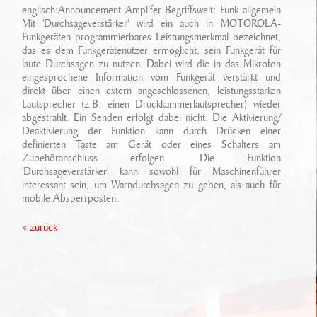
Ansprechpartner
englisch:Announcement Amplifer Begriffswelt: Funk allgemein
Sonderfahrzeugbau
Technikarchiv
Mit 'Durchsageverstärker' wird ein auch in MOTOROLA-
Funkgeräten programmierbares Leistungsmerkmal bezeichnet,
Stellenangebote
Leistungen
das es dem Funkgerätenutzer ermöglicht, sein Funkgerät für
Wichtige Links
laute Durchsagen zu nutzen. Dabei wird die in das Mikrofon
Referenzen
Eigenentwicklungen
eingesprochene Information vom Funkgerät verstärkt und
direkt über einen extern angeschlossenen, leistungsstarken
Lautsprecher (z.B. einen Druckkammerlautsprecher) wieder
Geschichte
Zubehör
abgestrahlt. Ein Senden erfolgt dabei nicht. Die Aktivierung/
Deaktivierung der Funktion kann durch Drücken einer
Standort/ Anfahrt
definierten Taste am Gerät oder eines Schalters am
Zubehöranschluss erfolgen. Die Funktion
'Durchsageverstärker' kann sowohl für Maschinenführer
interessant sein, um Warndurchsagen zu geben, als auch für
mobile Absperrposten.
« zurück