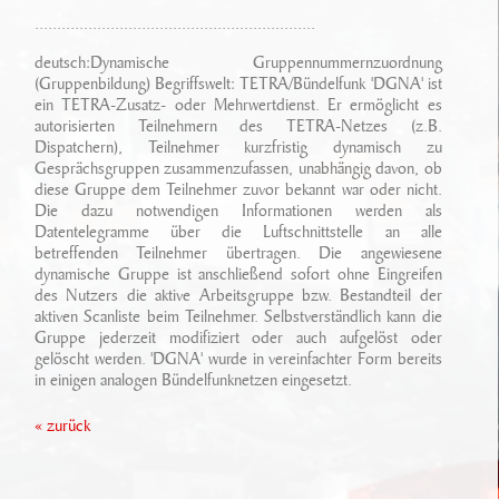
Ansprechpartner
Sonderfahrzeugbau
...............................................................
Technikarchiv
Stellenangebote
deutsch:Dynamische Gruppennummernzuordnung
Leistungen
(Gruppenbildung) Begriffswelt: TETRA/Bündelfunk 'DGNA' ist
Wichtige Links
ein TETRA-Zusatz- oder Mehrwertdienst. Er ermöglicht es
Referenzen
Eigenentwicklungen
autorisierten Teilnehmern des TETRA-Netzes (z.B.
Dispatchern), Teilnehmer kurzfristig dynamisch zu
Geschichte
Gesprächsgruppen zusammenzufassen, unabhängig davon, ob
Zubehör
diese Gruppe dem Teilnehmer zuvor bekannt war oder nicht.
Die dazu notwendigen Informationen werden als
Standort/ Anfahrt
Datentelegramme über die Luftschnittstelle an alle
betreffenden Teilnehmer übertragen. Die angewiesene
dynamische Gruppe ist anschließend sofort ohne Eingreifen
des Nutzers die aktive Arbeitsgruppe bzw. Bestandteil der
aktiven Scanliste beim Teilnehmer. Selbstverständlich kann die
Gruppe jederzeit modifiziert oder auch aufgelöst oder
gelöscht werden. 'DGNA' wurde in vereinfachter Form bereits
in einigen analogen Bündelfunknetzen eingesetzt.
« zurück