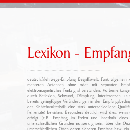
Lexikon - Empfan
...............................................................
deutsch:Mehrwege-Empfang Begriffswelt: Funk allgemein A
mehreren Antennen ohne oder mit separaten Empfä
elektromagnetisches Funksignal verstanden. Vorbemerkungen
durch Reflexion, Schwund, Dämpfung, Interferenzen u.a.m
bereits geringfügige Veränderungen in den Empfangsbeding
der Richtcharakteristik eine stark unterschiedliche Quali
Fehlerrate) bewirken. Besonders deutlich wird dies, wenn
erfolgt (z.B. Empfang im Freien und innerhalb eines
unterschiedlichen Gründen notwendig sein, über die Qua
unterschiedlichen Orten deren sicheren Empfang bzw. ein