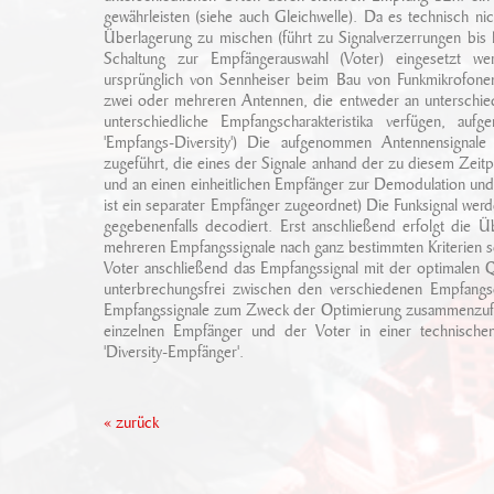
gewährleisten (siehe auch Gleichwelle). Da es technisch ni
Überlagerung zu mischen (führt zu Signalverzerrungen bis 
Schaltung zur Empfängerauswahl (Voter) eingesetzt we
ursprünglich von Sennheiser beim Bau von Funkmikrofone
zwei oder mehreren Antennen, die entweder an unterschiedl
unterschiedliche Empfangscharakteristika verfügen, au
'Empfangs-Diversity') Die aufgenommen Antennensignale 
zugeführt, die eines der Signale anhand der zu diesem Zeit
und an einen einheitlichen Empfänger zur Demodulation und 
ist ein separater Empfänger zugeordnet) Die Funksignal w
gegebenenfalls decodiert. Erst anschließend erfolgt die Ü
mehreren Empfangssignale nach ganz bestimmten Kriterien se
Voter anschließend das Empfangssignal mit der optimalen Qu
unterbrechungsfrei zwischen den verschiedenen Empfangsq
Empfangssignale zum Zweck der Optimierung zusammenzufü
einzelnen Empfänger und der Voter in einer technisch
'Diversity-Empfänger'.
« zurück