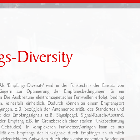
gs-Diversity
ls 'Empfangs-Diversity' wird in der Funktechnik der Einsatz von
ngern zur Optimierung der Empfangsbedingungen für ein
 Die Ausbreitung elektromagnetischer Funkwellen erfolgt, bedingt
. keinesfalls einheitlich. Dadurch können an einem Empfangsort
ungen, z.B. bezüglich der Antennenpolarität, des Standortes und
tät des Empfangssignals (z.B. Signalpegel, Signal-Rausch-Abstand,
 der Empfang z.B. im Grenzbereich einer starken Funkabschattung
 Gebäudes). In komplexeren Funknetzen/-anlagen kann es aus
lität des Empfangs der Funksignale durch Empfänger an räumlich
 zielgerichtetes Antworten durch einen entsprechenden Sender zu