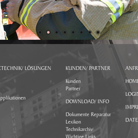
KTECHNIK/ LÖSUNGEN
KUNDEN/ PARTNER
ANF
Kunden
HOM
Partner
LOGI
pplikationen
DOWNLOAD/ INFO
IMPR
Dokumente Reparatur
DAT
Lexikon
Technikarchiv
Wichtige Links