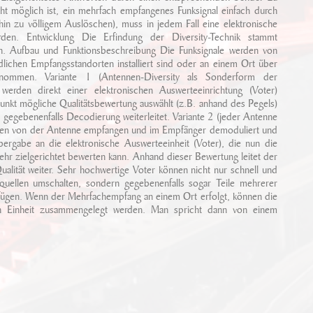
cht möglich ist, ein mehrfach empfangenes Funksignal einfach durch
hin zu völligem Auslöschen), muss in jedem Fall eine elektronische
rden. Entwicklung Die Erfindung der Diversity-Technik stammt
n. Aufbau und Funktionsbeschreibung Die Funksignale werden von
ichen Empfangsstandorten installiert sind oder an einem Ort über
fgenommen. Variante 1 (Antennen-Diversity als Sonderform der
werden direkt einer elektronischen Auswerteeinrichtung (Voter)
punkt mögliche Qualitätsbewertung auswählt (z.B. anhand des Pegels)
gegebenenfalls Decodierung weiterleitet. Variante 2 (jeder Antenne
erden von der Antenne empfangen und im Empfänger demoduliert und
bergabe an die elektronische Auswerteeinheit (Voter), die nun die
hr zielgerichtet bewerten kann. Anhand dieser Bewertung leitet der
alität weiter. Sehr hochwertige Voter können nicht nur schnell und
uellen umschalten, sondern gegebenenfalls sogar Teile mehrerer
gen. Wenn der Mehrfachempfang an einem Ort erfolgt, können die
en Einheit zusammengelegt werden. Man spricht dann von einem