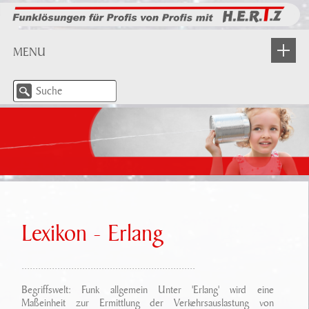
MENU
NEWS
WIR STELLEN UNS VOR
Über H.E.R.T.Z
PRODUKTE
H.E.R.T.Z In Aktion
Industrie
PARTNER
Leistungsangebot
BOS-Funk
Lexikon - Erlang
DOWNLOAD/ INFO
Beratung/ Planung
Meldefunkempfänger
...............................................................
Dokumente
LOGIN
Unser Service
IP Anwendungen/ Applikationen
Begriffswelt: Funk allgemein Unter 'Erlang' wird eine
Lexikon
Maßeinheit zur Ermittlung der Verkehrsauslastung von
KONTAKT