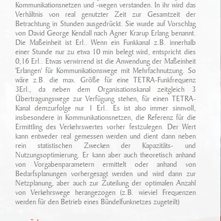
Ansprechpartner
Kommunikationsnetzen und -wegen verstanden. In ihr wird das
Sonderfahrzeugbau
Verhältnis von real genutzter Zeit zur Gesamtzeit der
Technikarchiv
Betrachtung in Stunden ausgedrückt. Sie wurde auf Vorschlag
Stellenangebote
Leistungen
von David George Kendall nach Agner Krarup Erlang benannt.
Wichtige Links
Die Maßeinheit ist Erl.. Wenn ein Funkkanal z.B. innerhalb
Referenzen
einer Stunde nur zu etwa 10 min belegt wird, entspricht dies
Eigenentwicklungen
0,16 Erl.. Etwas verwirrend ist die Anwendung der Maßeinheit
'Erlangen' für Kommunikationswege mit Mehrfachnutzung. So
Geschichte
Zubehör
wäre z.B. die max. Größe für eine TETRA-Funkfrequenz
3Erl., da neben dem Organisationskanal zeitgleich 3
Standort/ Anfahrt
Übertragungswege zur Verfügung stehen, für einen TETRA-
Kanal demzurfolge nur 1 Erl.. Es ist also immer sinnvoll,
insbesondere in Kommunikationsnetzen, die Referenz für die
Ermittling des Verkehrswertes vorher festzulegen. Der Wert
kann entweder real gemessen werden und dient dann neben
rein statistischen Zwecken der Kapazitäts- und
Nutzungsoptimierung. Er kann aber auch theoretisch anhand
von Vorgabenparametern ermittelt oder anhand von
Bedarfsplanungen vorhergesagt werden und wird dann zur
Netzplanung, aber auch zur Zuteilung der optimalen Anzahl
von Verkehrswege herangezogen (z.B. wieviel Frequenzen
werden für den Betrieb eines Bündelfunknetzes zugeteilt)