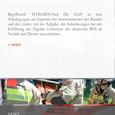
Ansprechpartner
Sonderfahrzeugbau
...............................................................
Technikarchiv
Stellenangebote
Begriffswelt: TETRA/BOS-Funk Die 'GAN' ist eine
Leistungen
Arbeitsgruppe aus Experten der Innenministerien des Bundes
Wichtige Links
und der Länder, mit der Aufgabe, die Anforderungen bei der
Referenzen
Eigenentwicklungen
Einführung des Digtalen Funknetzes der deutschen BOS an
Technik und Dienste auszuarbeiten.
Geschichte
Zubehör
« zurück
Standort/ Anfahrt
NEWS