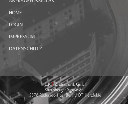
ANFRAGEFORMULAR
HOME
LOGIN
IMPRESSUM
DATENSCHUTZ
H.E.R.
T
.Z Elektronik GmbH
Strausberger Straße 8h
15378 Rüdersdorf bei Berlin/ OT Herzfelde
Tel.: +49 (0) 33434 - 766 - 0
Fax: +49 (0) 33434 - 766 - 76
E-Mail:
info@hertz-elektronik.de
IMPRESSUM