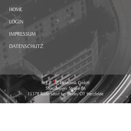
HOME
LOGIN
IMPRESSUM
DATENSCHUTZ
H.E.R.
T
.Z Elektronik GmbH
Strausberger Straße 8h
15378 Rüdersdorf bei Berlin/ OT Herzfelde
Tel.: +49 (0) 33434 - 766 - 0
Fax: +49 (0) 33434 - 766 - 76
E-Mail:
info@hertz-elektronik.de
IMPRESSUM